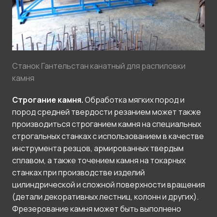
Станок Гантельстан канатный для распиловки
камня
Строгание камня.
Обработка мягких пород и
пород средней твердости резанием может также
производиться строганием камня на специальных
строгальных станках с использованием в качестве
инструмента резцов, армированных твердым
сплавом, а также точением камня на токарных
станках при производстве изделий
цилиндрической и сложной поверхности вращения
(детали декоративных лестниц, колонн и других).
Фрезерование камня может быть выполнено