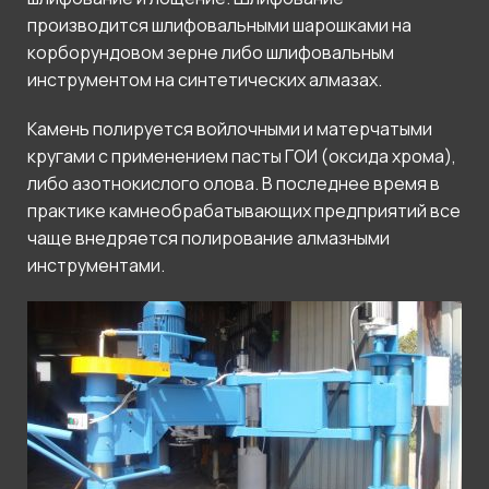
производится шлифовальными шарошками на
корборундовом зерне либо шлифовальным
инструментом на синтетических алмазах.
Камень полируется войлочными и матерчатыми
кругами с применением пасты ГОИ (оксида хрома),
либо азотнокислого олова. В последнее время в
практике камнеобрабатывающих предприятий все
чаще внедряется полирование алмазными
инструментами.