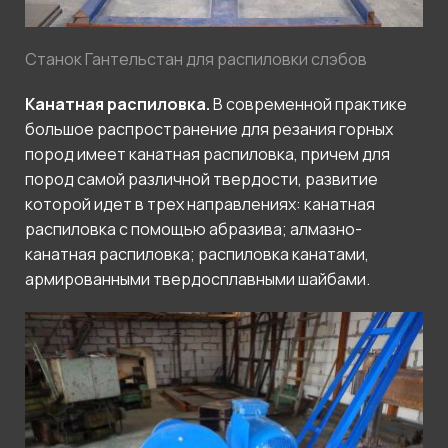
Станок Гантельстан для распиловки слэбов
Канатная распиловка.
В современной практике
большое распространение для резания горных
пород имеет канатная распиловка, причем для
пород самой различной твердости, развитие
которой идет в трех направлениях: канатная
распиловка с помощью абразива; алмазно-
канатная распиловка; распиловка канатами,
армированными твердосплавными шайбами.