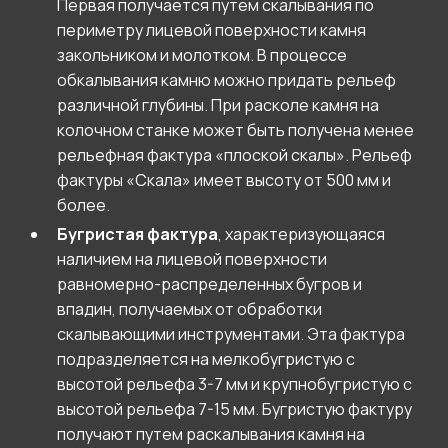
Первая получается путем скалывания по
периметру лицевой поверхности камня
закольником и молотком. В процессе
обкалывания камню можно придать рельеф
различной глубины. При расколе камня на
колочном станке может быть получена менее
рельефная фактура «плоской скалы». Рельеф
фактуры «Скала» имеет высоту от 500 мм и
более.
Бугристая фактура
, характеризующаяся
наличием на лицевой поверхности
равномерно-распределенных бугров и
впадин, получаемых от обработки
скалывающими инструментами. Эта фактура
подразделяется на мелкобугристую с
высотой рельефа 3-7 мм и крупнобугристую с
высотой рельефа 7-15 мм. Бугристую фактуру
получают путем раскалывания камня на