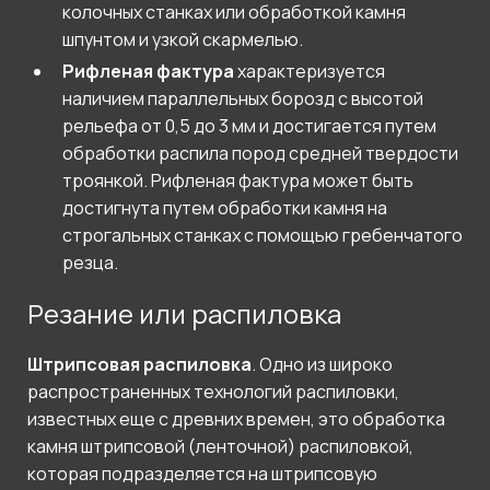
колочных станках или обработкой камня
шпунтом и узкой скармелью.
Рифленая фактура
характеризуется
наличием параллельных борозд с высотой
рельефа от 0,5 до 3 мм и достигается путем
обработки распила пород средней твердости
троянкой. Рифленая фактура может быть
достигнута путем обработки камня на
строгальных станках с помощью гребенчатого
резца.
Резание или распиловка
Штрипсовая распиловка
. Одно из широко
распространенных технологий распиловки,
известных еще с древних времен, это обработка
камня штрипсовой (ленточной) распиловкой,
которая подразделяется на штрипсовую